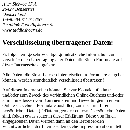
Alter Sielweg 17 A
26427 Bensersiel
Deutschland
Telefon
04971 912667
Email
i
n
f
o
@
t
a
d
d
i
g
s
h
o
e
r
n
.
d
e
www.taddigshoern.de
Verschlüsselung übertragener Daten:
Es folgen einige sehr wichtige grundsätzliche Information zur
verschlüsselten Übertragung aller Daten, die Sie in Formulare auf
dieser Internetseite eingeben:
Alle Daten, die Sie auf diesen Internetseiten in Formulare eingeben
können, werden grundsätzlich verschlüsselt übertragen!
Auf diesen Internetseiten können Sie zur Kontaktaufnahme
und/oder zum Zweck des verbindlichen Online-Buchens und/oder
zum Hinterlassen von Kommentaren und Bewertungen in einem
Online-Gästebuch Formulare ausfüllen, zum Teil mit Ihren
persönlichen Daten (Erläuterungen dessen, was "persönliche Daten"
sind, folgen etwas später in dieser Erklärung. Diese von Ihnen
eingegebenen Daten werden dann an den Betreiber/den
Verantwortlichen der Internetseiten (siehe Impressum) übermittelt.