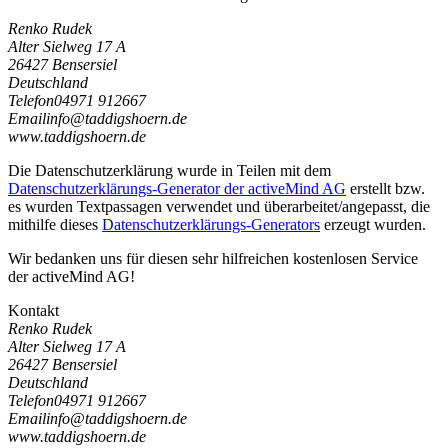
Renko Rudek
Alter Sielweg 17 A
26427 Bensersiel
Deutschland
Telefon
04971 912667
Email
i
n
f
o
@
t
a
d
d
i
g
s
h
o
e
r
n
.
d
e
www.taddigshoern.de
Die Datenschutzerklärung wurde in Teilen mit dem
Datenschutzerklärungs-Generator der activeMind AG
erstellt bzw.
es wurden Textpassagen verwendet und überarbeitet/angepasst, die
mithilfe dieses
Datenschutzerklärungs-Generators
erzeugt wurden.
Wir bedanken uns für diesen sehr hilfreichen kostenlosen Service
der activeMind AG!
Kontakt
Renko Rudek
Alter Sielweg 17 A
26427 Bensersiel
Deutschland
Telefon
04971 912667
Email
i
n
f
o
@
t
a
d
d
i
g
s
h
o
e
r
n
.
d
e
www.taddigshoern.de