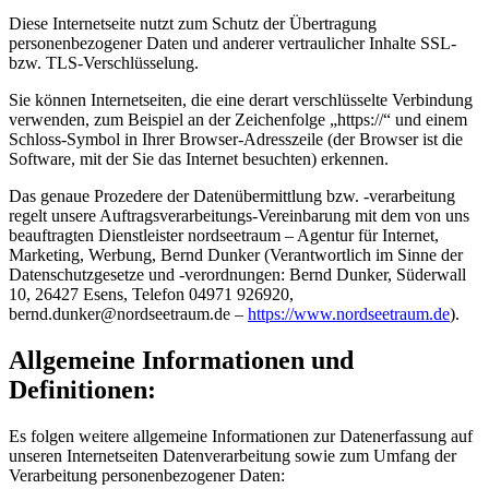
Diese Internetseite nutzt zum Schutz der Übertragung
personenbezogener Daten und anderer vertraulicher Inhalte SSL-
bzw. TLS-Verschlüsselung.
Sie können Internetseiten, die eine derart verschlüsselte Verbindung
verwenden, zum Beispiel an der Zeichenfolge „https://“ und einem
Schloss-Symbol in Ihrer Browser-Adresszeile (der Browser ist die
Software, mit der Sie das Internet besuchten) erkennen.
Das genaue Prozedere der Datenübermittlung bzw. -verarbeitung
regelt unsere Auftragsverarbeitungs-Vereinbarung mit dem von uns
beauftragten Dienstleister nordseetraum – Agentur für Internet,
Marketing, Werbung, Bernd Dunker (Verantwortlich im Sinne der
Datenschutzgesetze und -verordnungen: Bernd Dunker, Süderwall
10, 26427 Esens, Telefon 04971 926920,
b
e
r
n
d
.
d
u
n
k
e
r
@
n
o
r
d
s
e
e
t
r
a
u
m
.
d
e
–
https://www.nordseetraum.de
).
Allgemeine Informationen und
Definitionen:
Es folgen weitere allgemeine Informationen zur Datenerfassung auf
unseren Internetseiten Datenverarbeitung sowie zum Umfang der
Verarbeitung personenbezogener Daten: