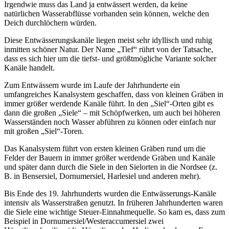
Irgendwie muss das Land ja entwässert werden, da keine
natürlichen Wasserabflüsse vorhanden sein können, welche den
Deich durchlöchern würden.
Diese Entwässerungskanäle liegen meist sehr idyllisch und ruhig
inmitten schöner Natur. Der Name „Tief“ rührt von der Tatsache,
dass es sich hier um die tiefst- und größtmögliche Variante solcher
Kanäle handelt.
Zum Entwässern wurde im Laufe der Jahrhunderte ein
umfangreiches Kanalsystem geschaffen, dass von kleinen Gräben in
immer größer werdende Kanäle führt. In den „Siel“-Orten gibt es
dann die großen „Siele“ – mit Schöpfwerken, um auch bei höheren
Wasserständen noch Wasser abführen zu können oder einfach nur
mit großen „Siel“-Toren.
Das Kanalsystem führt von ersten kleinen Gräben rund um die
Felder der Bauern in immer größer werdende Gräben und Kanäle
und später dann durch die Siele in den Sielorten in die Nordsee (z.
B. in Bensersiel, Dornumersiel, Harlesiel und anderen mehr).
Bis Ende des 19. Jahrhunderts wurden die Entwässerungs-Kanäle
intensiv als Wasserstraßen genutzt. In früheren Jahrhunderten waren
die Siele eine wichtige Steuer-Einnahmequelle. So kam es, dass zum
Beispiel in Dornumersiel/Westeraccumersiel zwei