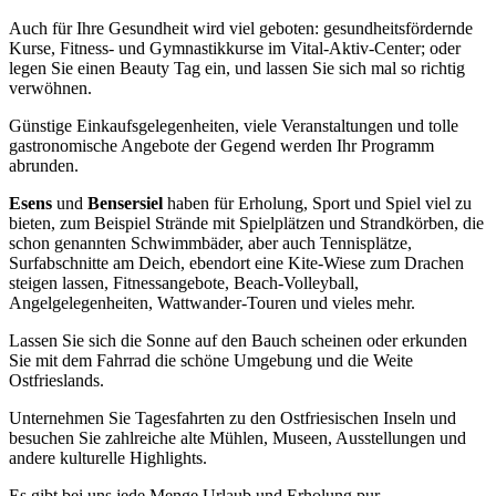
Auch für Ihre Gesundheit wird viel geboten: gesundheitsfördernde
Kurse, Fitness- und Gymnastikkurse im Vital-Aktiv-Center; oder
legen Sie einen Beauty Tag ein, und lassen Sie sich mal so richtig
verwöhnen.
Günstige Einkaufsgelegenheiten, viele Veranstaltungen und tolle
gastronomische Angebote der Gegend werden Ihr Programm
abrunden.
Esens
und
Bensersiel
haben für Erholung, Sport und Spiel viel zu
bieten, zum Beispiel Strände mit Spielplätzen und Strandkörben, die
schon genannten Schwimmbäder, aber auch Tennisplätze,
Surfabschnitte am Deich, ebendort eine Kite-Wiese zum Drachen
steigen lassen, Fitnessangebote, Beach-Volleyball,
Angelgelegenheiten, Wattwander-Touren und vieles mehr.
Lassen Sie sich die Sonne auf den Bauch scheinen oder erkunden
Sie mit dem Fahrrad die schöne Umgebung und die Weite
Ostfrieslands.
Unternehmen Sie Tagesfahrten zu den Ostfriesischen Inseln und
besuchen Sie zahlreiche alte Mühlen, Museen, Ausstellungen und
andere kulturelle Highlights.
Es gibt bei uns jede Menge Urlaub und Erholung pur.