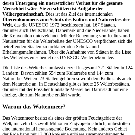
deren Untergang ein unersetzlicher Verlust für die gesamte
Menschheit wäre. Sie zu schützen ist Aufgabe der
Völkergemeinschaft.
Dies ist das Ziel des internationalen
Übereinkommens zum Schutz des Kultur- und Naturerbes der
Welt
, das die UNESCO 1972 beschlossen hat. 167 Staaten,
darunter auch Deutschland, Dänemark und die Niederlande, haben
die Konvention unterzeichnet. Mit der Benennung von Kultur- und
Naturstätten für die Welterbeliste der UNESCO verpflichten sich die
betreffenden Staaten zu fortdauernden Schutz- und
Erhaltungsmaßnahmen. Über die Aufnahme von Stätten in die Liste
des Welterbes entscheidet das UNESCO-Welterbekomitee.
Die Liste des Welterbes umfasst derzeit insgesamt 721 Stätten in 124
Ländern. Davon zählen 554 zum Kulturerbe und 144 zum
Naturerbe. Weitere 23 Stätten gehören sowohl dem Kultur- als auch
dem Naturerbe an. In Deutschland gibt es heute 25 Welterbestätten,
darunter mit der Fossilienfundstätte Messel bei Darmstadt nur eine
einzige, die zum Naturerbe erklärt wurde.
Warum das Wattenmeer?
Das Wattenmeer besitzt als eines der größten Feuchtgebiete der
Welt, mit zehn bis zwölf Millionen Zugvögeln jährlich, unbestritten
eine international herausragende Bedeutung. Kein anderes Gebiet
der Erde kann mit 13.000 km² eine größere zusammenhängende