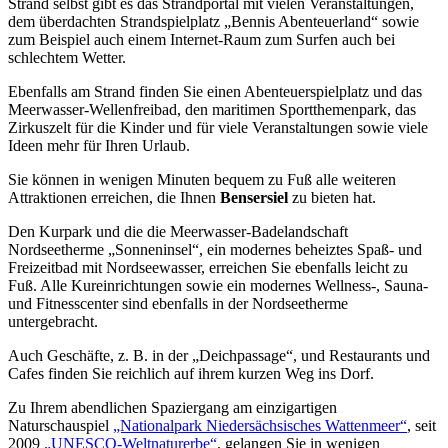
Strand selbst gibt es das Strandportal mit vielen Veranstaltungen,
dem überdachten Strandspielplatz „Bennis Abenteuerland“ sowie
zum Beispiel auch einem Internet-Raum zum Surfen auch bei
schlechtem Wetter.
Ebenfalls am Strand finden Sie einen Abenteuerspielplatz und das
Meerwasser-Wellenfreibad, den maritimen Sportthemenpark, das
Zirkuszelt für die Kinder und für viele Veranstaltungen sowie viele
Ideen mehr für Ihren Urlaub.
Sie können in wenigen Minuten bequem zu Fuß alle weiteren
Attraktionen erreichen, die Ihnen
Bensersiel
zu bieten hat.
Den Kurpark und die die Meerwasser-Badelandschaft
Nordseetherme „Sonneninsel“, ein modernes beheiztes Spaß- und
Freizeitbad mit Nordseewasser, erreichen Sie ebenfalls leicht zu
Fuß. Alle Kureinrichtungen sowie ein modernes Wellness-, Sauna-
und Fitnesscenter sind ebenfalls in der Nordseetherme
untergebracht.
Auch Geschäfte, z. B. in der „Deichpassage“, und Restaurants und
Cafes finden Sie reichlich auf ihrem kurzen Weg ins Dorf.
Zu Ihrem abendlichen Spaziergang am einzigartigen
Naturschauspiel
„Nationalpark Niedersächsisches Wattenmeer“
, seit
2009
„UNESCO-Weltnaturerbe“
, gelangen Sie in wenigen