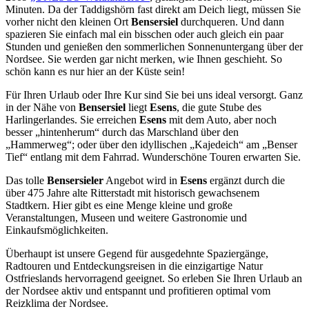
Minuten. Da der Taddigshörn fast direkt am Deich liegt, müssen Sie
vorher nicht den kleinen Ort
Bensersiel
durchqueren. Und dann
spazieren Sie einfach mal ein bisschen oder auch gleich ein paar
Stunden und genießen den sommerlichen Sonnenuntergang über der
Nordsee. Sie werden gar nicht merken, wie Ihnen geschieht. So
schön kann es nur hier an der Küste sein!
Für Ihren Urlaub oder Ihre Kur sind Sie bei uns ideal versorgt. Ganz
in der Nähe von
Bensersiel
liegt
Esens
, die gute Stube des
Harlingerlandes. Sie erreichen
Esens
mit dem Auto, aber noch
besser „hintenherum“ durch das Marschland über den
„Hammerweg“; oder über den idyllischen „Kajedeich“ am „Benser
Tief“ entlang mit dem Fahrrad. Wunderschöne Touren erwarten Sie.
Das tolle
Bensersieler
Angebot wird in
Esens
ergänzt durch die
über 475 Jahre alte Ritterstadt mit historisch gewachsenem
Stadtkern. Hier gibt es eine Menge kleine und große
Veranstaltungen, Museen und weitere Gastronomie und
Einkaufsmöglichkeiten.
Überhaupt ist unsere Gegend für ausgedehnte Spaziergänge,
Radtouren und Entdeckungsreisen in die einzigartige Natur
Ostfrieslands hervorragend geeignet. So erleben Sie Ihren Urlaub an
der Nordsee aktiv und entspannt und profitieren optimal vom
Reizklima der Nordsee.