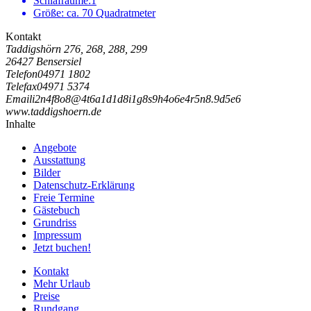
Schlafräume:
1
Größe:
ca. 70 Quadratmeter
Kontakt
Taddigshörn 276, 268, 288, 299
26427 Bensersiel
Telefon
04971 1802
Telefax
04971 5374
Email
i
2
n
4
f
8
o
8
@
4
t
6
a
1
d
1
d
8
i
1
g
8
s
9
h
4
o
6
e
4
r
5
n
8
.
9
d
5
e
6
www.taddigshoern.de
Inhalte
Angebote
Ausstattung
Bilder
Datenschutz-Erklärung
Freie Termine
Gästebuch
Grundriss
Impressum
Jetzt buchen!
Kontakt
Mehr Urlaub
Preise
Rundgang