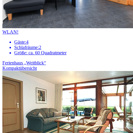
WLAN!
Gäste:
4
Schlafräume:
2
Größe:
ca. 60 Quadratmeter
Ferienhaus „Weitblick“
Kompaktübersicht