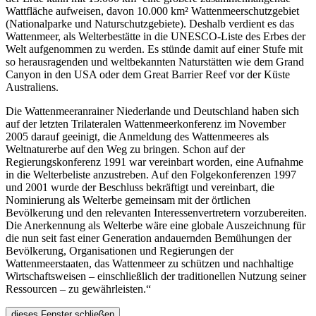
Wattfläche aufweisen, davon 10.000 km² Wattenmeerschutzgebiet
(Nationalparke und Naturschutzgebiete). Deshalb verdient es das
Wattenmeer, als Welterbestätte in die UNESCO-Liste des Erbes der
Welt aufgenommen zu werden. Es stünde damit auf einer Stufe mit
so herausragenden und weltbekannten Naturstätten wie dem Grand
Canyon in den USA oder dem Great Barrier Reef vor der Küste
Australiens.
Die Wattenmeeranrainer Niederlande und Deutschland haben sich
auf der letzten Trilateralen Wattenmeerkonferenz im November
2005 darauf geeinigt, die Anmeldung des Wattenmeeres als
Weltnaturerbe auf den Weg zu bringen. Schon auf der
Regierungskonferenz 1991 war vereinbart worden, eine Aufnahme
in die Welterbeliste anzustreben. Auf den Folgekonferenzen 1997
und 2001 wurde der Beschluss bekräftigt und vereinbart, die
Nominierung als Welterbe gemeinsam mit der örtlichen
Bevölkerung und den relevanten Interessenvertretern vorzubereiten.
Die Anerkennung als Welterbe wäre eine globale Auszeichnung für
die nun seit fast einer Generation andauernden Bemühungen der
Bevölkerung, Organisationen und Regierungen der
Wattenmeerstaaten, das Wattenmeer zu schützen und nachhaltige
Wirtschaftsweisen – einschließlich der traditionellen Nutzung seiner
Ressourcen – zu gewährleisten.“
dieses Fenster schließen